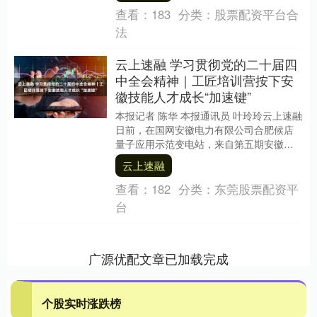
查看：
183
分类：
股票配资平台合
法
云上速融 学习贯彻党的二十届四
中全会精神｜工匠培训营按下安
徽技能人才成长“加速键”
本报记者 陈华 本报通讯员 叶玲玲云上速融
日前，在国网安徽电力有限公司合肥候店
量子应用示范变电站，来自第五期安徽工
匠培训营的学员们围着“电力+量子”一系列
云上速融
创新....
查看：
182
分类：
东莞股票配资平
台
广源优配文章已加载完成
个股实时涨跌榜