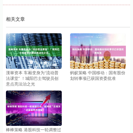
相关文章
漢崋资本 车厢变身为“流动普
蚂蚁策略 中国移动：国有股份
法课堂” ！城阳巴士驾驶员创
划转事项已获国资委批准
意点亮法治之光
棒棒策略 港股科技一轮调整过