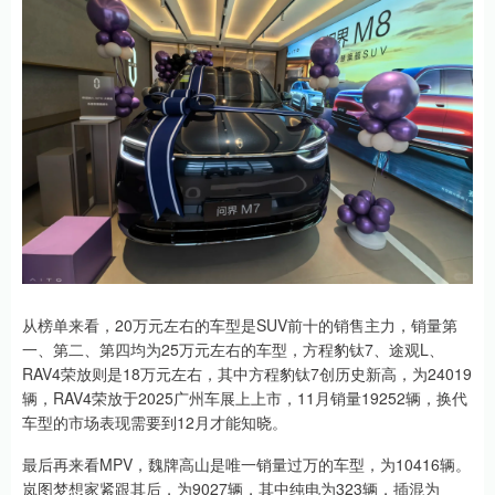
从榜单来看，20万元左右的车型是SUV前十的销售主力，销量第
一、第二、第四均为25万元左右的车型，方程豹钛7、途观L、
RAV4荣放则是18万元左右，其中方程豹钛7创历史新高，为24019
辆，RAV4荣放于2025广州车展上上市，11月销量19252辆，换代
车型的市场表现需要到12月才能知晓。
最后再来看MPV，魏牌高山是唯一销量过万的车型，为10416辆。
岚图梦想家紧跟其后，为9027辆，其中纯电为323辆，插混为