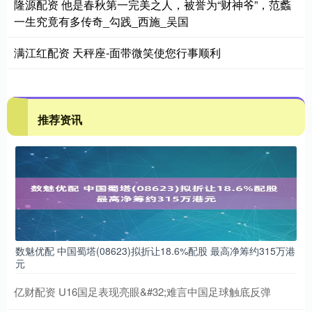
隆源配资 他是春秋第一完美之人，被誉为“财神爷”，范蠡
一生究竟有多传奇_勾践_西施_吴国
满江红配资 天秤座-面带微笑使您行事顺利
推荐资讯
数魅优配 中国蜀塔(08623)拟折让18.6%配股 最高净筹约315万港
元
亿财配资 U16国足表现亮眼&#32;难言中国足球触底反弹