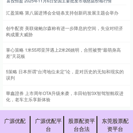
富投恒盈 2025年11月6日全国主要批发市场慈菇价格行情
汇盈策略 第八届进博会全链条支持创新药发展主题会举办
创牛配资 美联储鲍尔森称有进一步降息的空间，失业对经济
构成重大威胁
掌心策略 1米55邓亚萍遇上2米26姚明，合照被赞“最萌身高
差”天花板
5策略 日本所谓“台湾地位未定”论，是对历史的无知和现实的
误判
華鑫證券 上市周年OTA升级来袭，丰田铂智3X智驾智舱双进
化，老车主乐享新体验
广源优配
广源优配平
股票配资平
东莞股票配
台
台合法
资平台