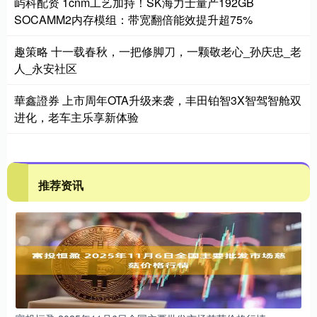
屿科配资 1cnm工艺加持！SK海力士量产192GB
SOCAMM2内存模组：带宽翻倍能效提升超75%
趣策略 十一载春秋，一把修脚刀，一颗敬老心_孙庆忠_老
人_永安社区
華鑫證券 上市周年OTA升级来袭，丰田铂智3X智驾智舱双
进化，老车主乐享新体验
推荐资讯