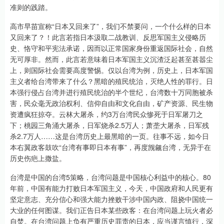
准则的践踏。
高市早苗宣称“日本又回来了”，我们不禁要问，一个什么样的日本
又回来了？！此言若指日本汲取二战教训、反思军国主义侵略历
史、恪守和平宪法承诺，因而以正常国家身份重返国际社会，自然
无可厚非。然而，此言若意味着日本军国主义沉渣泛起甚至甚嚣尘
上，则国际社会需要高度警惕。仅以台湾为例，历史上，日本军国
主义者给台湾带来了什么？黑暗的殖民统治，灭绝人性的罪行。日
本强行侵占台湾并进行殖民统治的半个世纪，台湾数十万同胞被杀
害，民众毫无政治权利、信仰自由和文化自由，矿产资源、民生物
资遭疯狂掠夺。云林大屠杀，约3万台湾民众惨死于日军屠刀之
下；桃园三角涌大屠杀，日军烧杀2.5万人；萧垄大屠杀，日军残
杀2.7万人……这是台湾历史上最黑暗的一页。往事不远，如今日
本右翼政客鼓吹“台湾有事即日本有事”，再度觊觎台湾，无异于在
历史伤疤上撒盐。
台湾是中国的台湾5策略，台湾问题是中国核心利益中的核心。80
年前，中国有能力打败日本军国主义，今天，中国政府和人民更有
坚定意志、充分信心和强大能力挫败干涉中国内政、阻挠中国统一
大业的任何图谋。我们正告日本某些政客：在台湾问题上玩火者必
自焚。在台湾问题上负有严重历史罪责的日本，应当谨言慎行，深