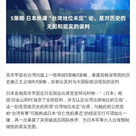
高市早苗在台湾问题上一错再错5策略5策略，暴露其根深蒂固的历
史修正主义倾向5策略，折射出其对当今国际政治现实的误判
日本首相高市早苗近日在国会出席党首辩论时称：“（日本）根
据‘旧金山和约’放弃了全部权利，并无认定台湾法律地位的立场”，
这一刻意歪曲历史的所谓“台湾地位未定”论调，与她此前公然宣
称“台湾有事”可能构成日本“存亡危机事态”的错误言行可谓如出一
辙，再一次暴露了其突破战后国际秩序、为日本军事介入台海预制
铺垫的真实意图。