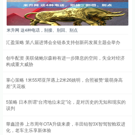
米升网 这4种电话，别接、别回、别点
汇盈策略 第八届进博会全链条支持创新药发展主题会举办
创牛配资 美联储鲍尔森称有进一步降息的空间，失业对经济
构成重大威胁
掌心策略 1米55邓亚萍遇上2米26姚明，合照被赞“最萌身高
差”天花板
5策略 日本所谓“台湾地位未定”论，是对历史的无知和现实的
误判
華鑫證券 上市周年OTA升级来袭，丰田铂智3X智驾智舱双进
化，老车主乐享新体验