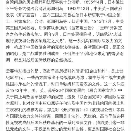
台湾问题的历史经纬和法理事实十分清晰。1895年4月，日本通过
不平等条约侵占台湾及澎湖列岛。1943年12月，中美英三国政府
发表《开罗宣言》，宣布三国之宗旨在使日本所窃取于中国之领
土，例如东北、台湾、澎湖列岛等，归还中国。1945年7月，中美
英三国共同签署、后来苏联参加的《波茨坦公告》，重申“开罗宣
言之条件必将实施”。同年9月，日本签署投降书，明确承诺“忠诚
履行波茨坦公告各项规定之义务”。这一系列具有国际法效力的文
件，构成了中国收复台湾的完整法律链条。台湾回归中国，是正义
的昭彰，是二战重要胜利成果。任何关于“台湾地位未定”的错误论
调，都是对战后国际秩序的公然挑战。
需要特别指出的是，高市早苗所援引的所谓“旧金山和约”，是上世
纪50年代，一些西方国家出于冷战战略考虑，将中苏等二战主要战
胜国排斥在外的情况下，对日单独媾和而发表的文件。这一文件违
反1942年中、美、英、苏等26个国家签署的《联合国家宣言》中
关于禁止与敌国单独媾和的规定，违反《联合国宪章》和国际法基
本原则，其对台湾主权归属等任何涉及中国作为非缔约国的领土和
主权权利的模糊内容，都是对《开罗宣言》和《波茨坦公告》等具
有国际法效力文件的背离，因而是非法的、无效的。高市早苗选择
性无视构成战后国际秩序基石的一系列法律文件，独独援引这一非
法无效的文件，不仅是对历史的无知和曲解，更是对国际社会公认