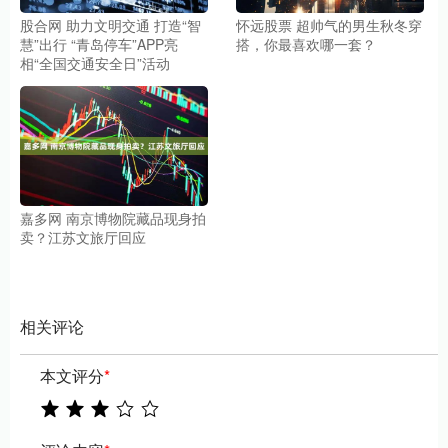
股合网 助力文明交通 打造“智
怀远股票 超帅气的男生秋冬穿
慧”出行 “青岛停车”APP亮
搭，你最喜欢哪一套？
相“全国交通安全日”活动
嘉多网 南京博物院藏品现身拍
卖？江苏文旅厅回应
相关评论
本文评分
*