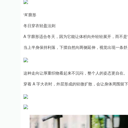
“A”廓形
冬日穿衣轻盈法则
A 字廓形适合冬天，因为它能让体积向外轻轻展开，而不是“
当上半身保持利落，下摆自然向两侧延伸，视觉出现一条舒
这种走向让厚重织物看起来不沉闷，整个人的姿态更自在。
穿着 A 字大衣时，外层形成的轻微扩散，会让身体周围留