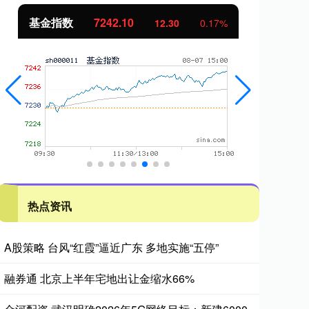
基金指数
7242.10
国
12.30
0.17%
热点资讯
A股策略 台风“红霞”逼近广东 多地实施“五停”
融券通 北京上半年宅地出让金缩水66%