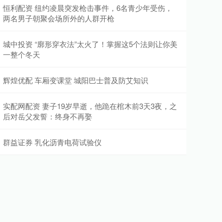
恒利配资 纽约凌晨突发枪击事件，6名青少年受伤，
两名男子朝聚会场所外的人群开枪
城中投资 “廓形穿衣法”太火了！掌握这5个法则让你美
一整个冬天
辉煌优配 车厢变课堂 城阳巴士普及防艾知识
实配网配资 妻子19岁早逝，他跪在棺木前3天3夜，之
后对岳父发誓：终身不再娶
群益证券 乳化沥青电荷试验仪