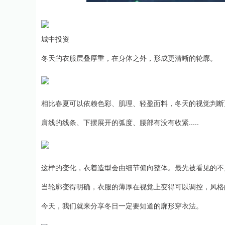
北证50
1134.24
13
0.93%
11.37
1.0
城中投资
冬天的衣服层叠厚重，在身体之外，形成更清晰的轮廓。
相比春夏可以依赖色彩、肌理、轻盈面料，冬天的视觉判断
肩线的线条、下摆展开的弧度、腰部有没有收紧.....
这样的变化，衣着造型会由细节偏向整体。最先被看见的不
当轮廓变得明确，衣服的薄厚在视觉上变得可以调控，风格
今天，我们就来分享冬日一定要知道的廓形穿衣法。