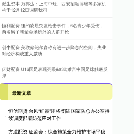
派生资本 万邦达：上海中珏、西安招融博瑞等多家机
构于12月12日调研我司
恒利配资 纽约凌晨突发枪击事件，6名青少年受伤，
两名男子朝聚会场所外的人群开枪
创牛配资 美联储鲍尔森称有进一步降息的空间，失业
对经济构成重大威胁
亿财配资 U16国足表现亮眼&#32;难言中国足球触底反
弹
最新文章
恒信期货 台风“红霞”即将登陆 国家防总办公室持
1、
续调度部署防范应对工作
方道配资 证监会：综合施策全力维护市场平稳