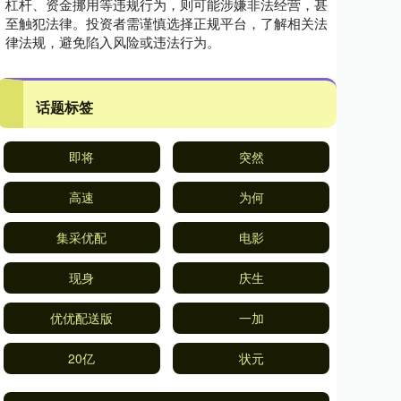
杠杆、资金挪用等违规行为，则可能涉嫌非法经营，甚
至触犯法律。投资者需谨慎选择正规平台，了解相关法
律法规，避免陷入风险或违法行为。
话题标签
即将
突然
高速
为何
集采优配
电影
现身
庆生
优优配送版
一加
20亿
状元