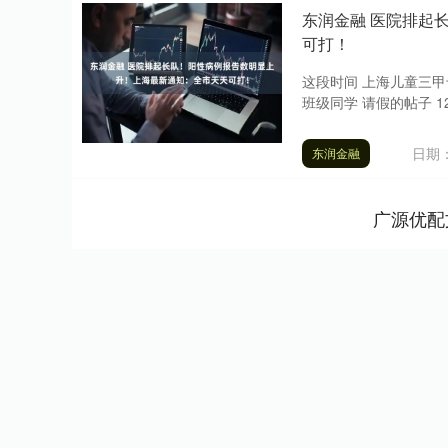
东润金融 医院排起
可打！
这段时间 上海儿童三甲
班级同学 请假的帖子 1
日期：
东润金融
广源优配