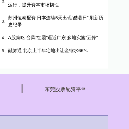
2、
运行，提升资本市场韧性
苏州恒泰配资 日本连续5天出现“酷暑日” 刷新历
3、
史纪录
A股策略 台风“红霞”逼近广东 多地实施“五停”
4、
融券通 北京上半年宅地出让金缩水66%
5、
东莞股票配资平台