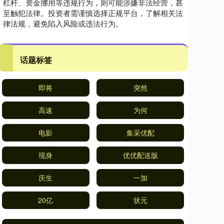
杠杆、资金挪用等违规行为，则可能涉嫌非法经营，甚
至触犯法律。投资者需谨慎选择正规平台，了解相关法
律法规，避免陷入风险或违法行为。
话题标签
即将
突然
高速
为何
电影
集采优配
现身
优优配送版
庆生
一加
20亿
状元