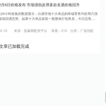
12月6日价格发布 市场强劲反弹多款名酒价格回升
过去24小时收集的数据显示，白酒市场十大单品的终端零售均价周六强
续回调态势。如果十大单品各取一瓶整体打包售卖，今日总售....
2-15
来源：股赢网配资平台
查看：
215
分类：
广源优配
文章已加载完成