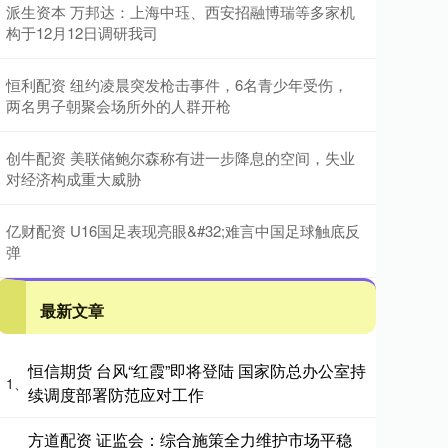
派生资本 万邦达：上海中珏、西安招融博瑞等多家机
构于12月12日调研我司
恒利配资 纽约凌晨突发枪击事件，6名青少年受伤，
两名男子朝聚会场所外的人群开枪
创牛配资 美联储鲍尔森称有进一步降息的空间，失业
对经济构成重大威胁
亿财配资 U16国足表现亮眼&#32;难言中国足球触底反
弹
最新文章
恒信期货 台风“红霞”即将登陆 国家防总办公室持
1、
续调度部署防范应对工作
方道配资 证监会：综合施策全力维护市场平稳