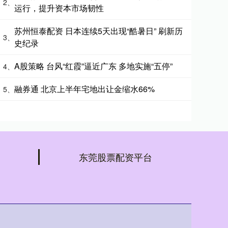
2、
运行，提升资本市场韧性
苏州恒泰配资 日本连续5天出现“酷暑日” 刷新历
3、
史纪录
A股策略 台风“红霞”逼近广东 多地实施“五停”
4、
融券通 北京上半年宅地出让金缩水66%
5、
东莞股票配资平台