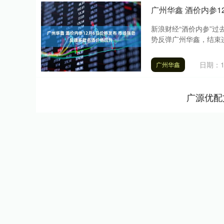
广州华鑫 酒价内参
新浪财经“酒价内参”
势反弹广州华鑫，结束连
日期：1
广州华鑫
广源优配