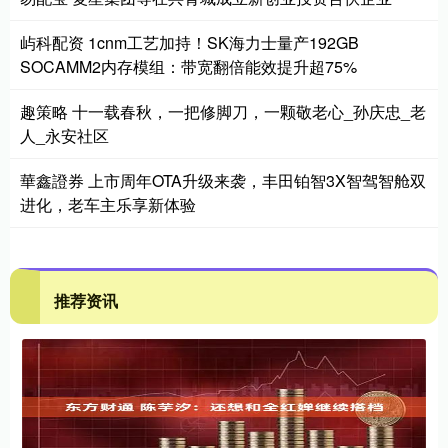
屿科配资 1cnm工艺加持！SK海力士量产192GB
SOCAMM2内存模组：带宽翻倍能效提升超75%
趣策略 十一载春秋，一把修脚刀，一颗敬老心_孙庆忠_老
人_永安社区
華鑫證券 上市周年OTA升级来袭，丰田铂智3X智驾智舱双
进化，老车主乐享新体验
推荐资讯