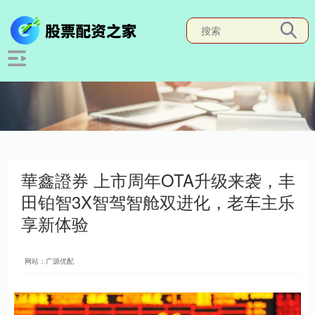
華鑫證券 上市周年OTA升级来袭，丰
田铂智3X智驾智舱双进化，老车主乐
享新体验
网站：广源优配