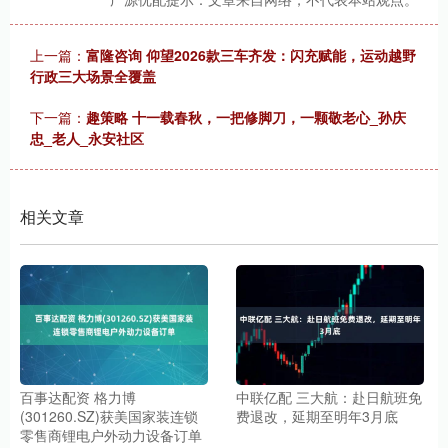
上一篇：
富隆咨询 仰望2026款三车齐发：闪充赋能，运动越野
行政三大场景全覆盖
下一篇：
趣策略 十一载春秋，一把修脚刀，一颗敬老心_孙庆
忠_老人_永安社区
相关文章
百事达配资 格力博
中联亿配 三大航：赴日航班免
(301260.SZ)获美国家装连锁
费退改，延期至明年3月底
零售商锂电户外动力设备订单