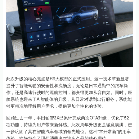
此次升级的核心亮点是R6大模型的正式应用。这一技术革新显著
提升了智能驾驶的安全性和流畅度，无论是日常通勤中的跟车操
作，还是高速行驶时的巡航控制，都变得更加从容自如。同时，座
舱系统也迎来了AI智能体的升级，从日常对话到出行服务，系统能
够更精准地理解用户需求，提供更加个性化的体验。
回顾过去一年，丰田铂智3X已累计完成两次OTA升级，优化了52
项功能，持续为用户带来新鲜感。此次周年升级更是诚意满满，进
一步巩固了其在智能汽车领域的领先地位。这种“常开常新”的用车
体验，恰好契合了现代消费者对汽车产品的核心期待。