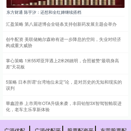
东方财通 陈芋汐：还想和全红婵继续搭档
汇盈策略 第八届进博会全链条支持创新药发展主题会举办
创牛配资 美联储鲍尔森称有进一步降息的空间，失业对经济
构成重大威胁
掌心策略 1米55邓亚萍遇上2米26姚明，合照被赞“最萌身高
差”天花板
5策略 日本所谓“台湾地位未定”论，是对历史的无知和现实的
误判
華鑫證券 上市周年OTA升级来袭，丰田铂智3X智驾智舱双进
化，老车主乐享新体验
广源优配
广源优配平
股票配资平
东莞股票配